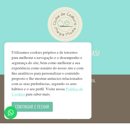
SIGA NOSSAS REDES SOCIAS!
Utilizamos cookies próprios e de terceiros
para melhorar a navegação e o desempenho e
segurança do site, bem como melhorar a sua
experiência como usuário do nosso site e com
fins analíticos para personalizar o conteúdo
proposto e lhe mostrar anúncios relacionados
© COPYRIGHT 2022 - CLUBE DE COSTURA.
com as suas preferências, segundo os seus
Política de
hábitos e o seu perfil. Visite nossa
FAQ LGPD
Cookies
para saber mais.
POLÍTICA DE PRIVACIDADE
CONTINUAR E FECHAR
POLÍTICA DE COOKIES
TERMOS E CONDIÇÕES DE USO