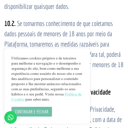
disponibilizar quaisquer dados.
10.2.
Se tomarmos conhecimento de que coletamos
dados pessoais de menores de 18 anos por meio da
Plataforma, tomaremos as medidas razoáveis para
eliminar os dados pessoais em questão. Para tal, poderá
Utilizamos cookies próprios e de terceiros
ser necessário eliminar a conta criada por menores de 18
para melhorar a navegação e o desempenho e
segurança do site, bem como melhorar a sua
anos.
experiência como usuário do nosso site e com
fins analíticos para personalizar o conteúdo
proposto e lhe mostrar anúncios relacionados
com as suas preferências, segundo os seus
11. Atualizações desta Política de Privacidade
Política de
hábitos e o seu perfil. Visite nossa
Cookies
para saber mais.
11.1.
Se modificarmos nossa Política de Privacidade,
CONTINUAR E FECHAR
publicaremos o novo texto na Plataforma, com a data de