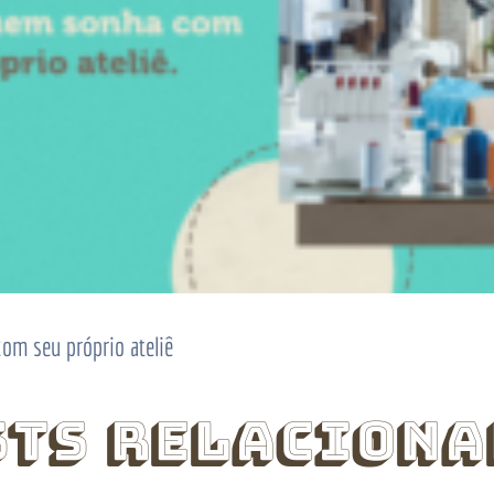
m seu próprio ateliê
sts Relaciona