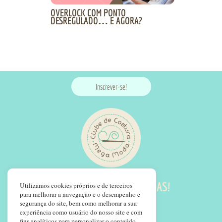
OVERLOCK COM PONTO
DESREGULADO… E AGORA?
Inscrever-se!
SIGA NOSSAS REDES SOCIAS!
Utilizamos cookies próprios e de terceiros
para melhorar a navegação e o desempenho e
segurança do site, bem como melhorar a sua
experiência como usuário do nosso site e com
fins analíticos para personalizar o conteúdo