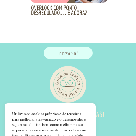
OVERLOCK COM PONTO
DESREGULADO… E AGORA?
Inscrever-se!
SIGA NOSSAS REDES SOCIAS!
Utilizamos cookies próprios e de terceiros
para melhorar a navegação e o desempenho e
segurança do site, bem como melhorar a sua
experiência como usuário do nosso site e com
fins analíticos para personalizar o conteúdo