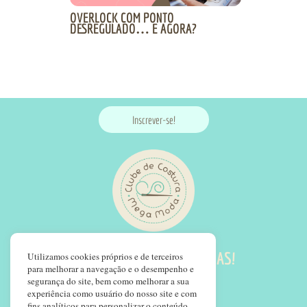
OVERLOCK COM PONTO
DESREGULADO… E AGORA?
Inscrever-se!
SIGA NOSSAS REDES SOCIAS!
Utilizamos cookies próprios e de terceiros
para melhorar a navegação e o desempenho e
segurança do site, bem como melhorar a sua
experiência como usuário do nosso site e com
fins analíticos para personalizar o conteúdo