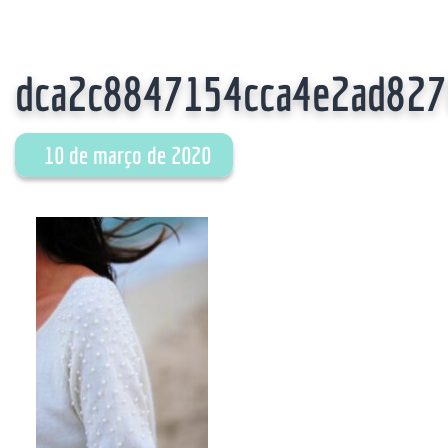
dca2c8847154cca4e2ad827
10 de março de 2020