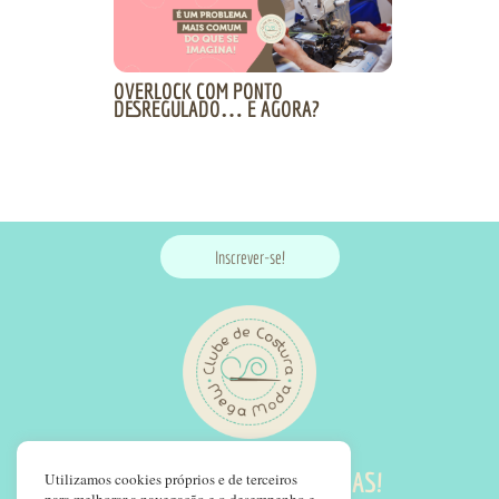
OVERLOCK COM PONTO
DESREGULADO… E AGORA?
Inscrever-se!
SIGA NOSSAS REDES SOCIAS!
Utilizamos cookies próprios e de terceiros