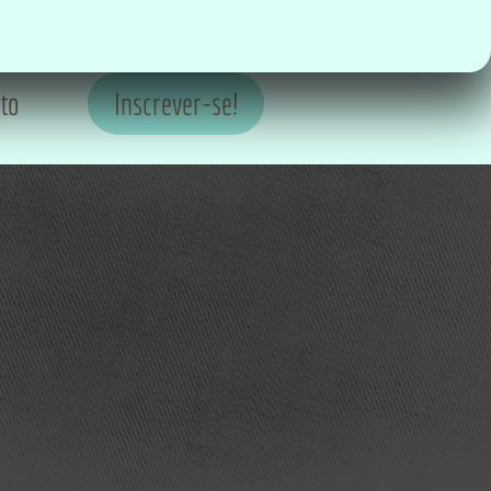
to
Inscrever-se!