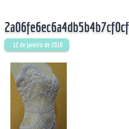
2a06fe6ec6a4db5b4b7cf0c
12 de janeiro de 2018