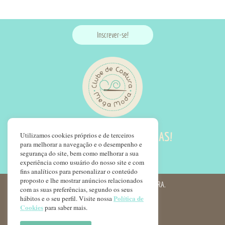
Inscrever-se!
SIGA NOSSAS REDES SOCIAS!
Utilizamos cookies próprios e de terceiros
para melhorar a navegação e o desempenho e
segurança do site, bem como melhorar a sua
experiência como usuário do nosso site e com
fins analíticos para personalizar o conteúdo
proposto e lhe mostrar anúncios relacionados
© COPYRIGHT 2022 - CLUBE DE COSTURA.
com as suas preferências, segundo os seus
Política de
hábitos e o seu perfil. Visite nossa
FAQ LGPD
Cookies
para saber mais.
POLÍTICA DE PRIVACIDADE