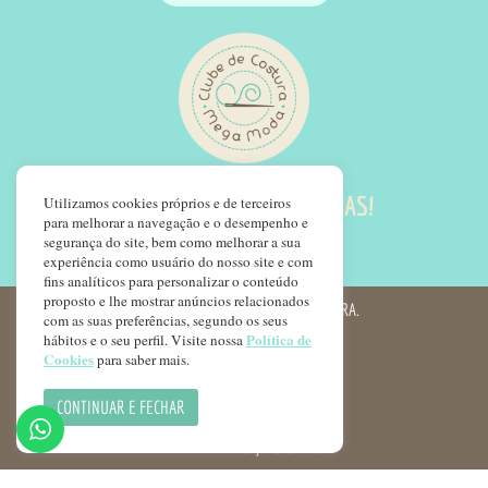
SIGA NOSSAS REDES SOCIAS!
Utilizamos cookies próprios e de terceiros
para melhorar a navegação e o desempenho e
segurança do site, bem como melhorar a sua
experiência como usuário do nosso site e com
fins analíticos para personalizar o conteúdo
proposto e lhe mostrar anúncios relacionados
© COPYRIGHT 2022 - CLUBE DE COSTURA.
com as suas preferências, segundo os seus
Política de
hábitos e o seu perfil. Visite nossa
FAQ LGPD
Cookies
para saber mais.
POLÍTICA DE PRIVACIDADE
CONTINUAR E FECHAR
POLÍTICA DE COOKIES
TERMOS E CONDIÇÕES DE USO