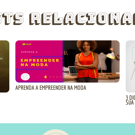
sts Relaciona
APRENDA A EMPREENDER NA MODA
3 D
SUA