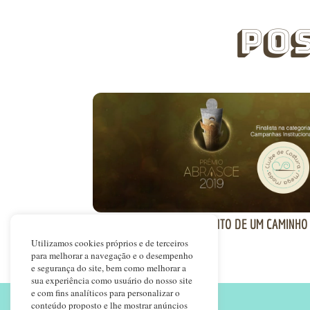
Po
ABRASCE: O RECONHECIMENTO DE UM CAMINHO
MUITO BEM COSTURADO
Utilizamos cookies próprios e de terceiros
para melhorar a navegação e o desempenho
e segurança do site, bem como melhorar a
sua experiência como usuário do nosso site
e com fins analíticos para personalizar o
conteúdo proposto e lhe mostrar anúncios