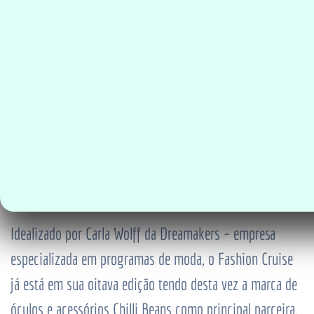
encontros de fashion talk para discussões sobre o
cenário atual de moda.
Valério Araújo, DePolainas e a fashion drag Pabllo Vittar
são alguns dos anfitriões que comandam as festas em
alto mar. Tudo com o aval de Caito Maia, fundador da
marca, que faz questão de acompanhar tudo de perto.
Chilli Beans | Fashion Cruise
Idealizado por Carla Wolff da Dreamakers – empresa
especializada em programas de moda, o Fashion Cruise
já está em sua oitava edição tendo desta vez a marca de
óculos e acessórios Chilli Beans como principal parceira.