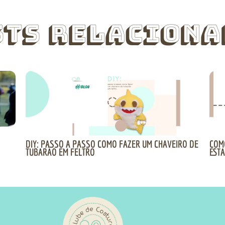
sts Relaciona
DIY: PASSO A PASSO COMO FAZER UM CHAVEIRO DE
COM
TUBARÃO EM FELTRO
EST